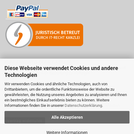
KUNDENKONTO ODER GASTKONTO
Diese Webseite verwendet Cookies und andere
Legen Sie ein Kundenkonto an, um schneller bestellen zu können und
jederzeit den Status Ihrer Bestellung zu verfolgen.
Technologien
Vorteile
Wir verwenden Cookies und ähnliche Technologien, auch von
- Jederzeit Bestellstatus einsehen
Drittanbietern, um die ordentliche Funktionsweise der Website zu
- Schnell und einfach bestellen
gewährleisten, die Nutzung unseres Angebotes zu analysieren und Ihnen
- Rücksendungen beantragen
ein bestmögliches Einkaufserlebnis bieten zu können. Weitere
Informationen finden Sie in unserer
Sie können
auch
ohne dauerhafte Registrierung als Gast bestellen.
Datenschutzerklärung
.
Alle Akzeptieren
Vertrag widerrufen
Weitere Informationen