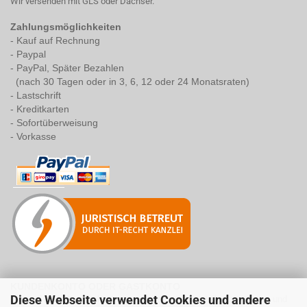
Wir versenden mit GLS oder Dachser.
Zahlungsmöglichkeiten
- Kauf auf Rechnung
- Paypal
- PayPal, Später Bezahlen
(nach 30 Tagen oder in 3, 6, 12 oder 24 Monatsraten)
- Lastschrift
- Kreditkarten
- Sofortüberweisung
- Vorkasse
KUNDENKONTO ODER GASTKONTO
Diese Webseite verwendet Cookies und andere
Legen Sie ein Kundenkonto an, um schneller bestellen zu können und