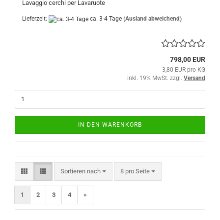
​Lavaggio cerchi per Lavaruote
Lieferzeit:
ca. 3-4 Tage
(Ausland abweichend)
798,00 EUR
3,80 EUR pro KG
inkl. 19% MwSt. zzgl.
Versand
IN DEN WARENKORB
Sortieren nach
pro Seite
Sortieren nach
8 pro Seite
1
2
3
4
»