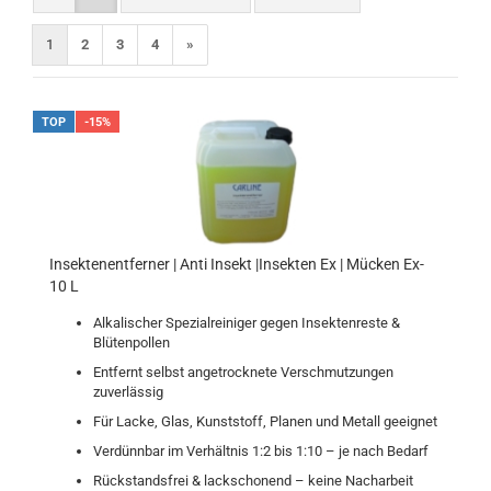
1
2
3
4
»
TOP
-15%
Insektenentferner | Anti Insekt |Insekten Ex | Mücken Ex-
10 L
Alkalischer Spezialreiniger gegen Insektenreste &
Blütenpollen
Entfernt selbst angetrocknete Verschmutzungen
zuverlässig
Für Lacke, Glas, Kunststoff, Planen und Metall geeignet
Verdünnbar im Verhältnis 1:2 bis 1:10 – je nach Bedarf
Rückstandsfrei & lackschonend – keine Nacharbeit