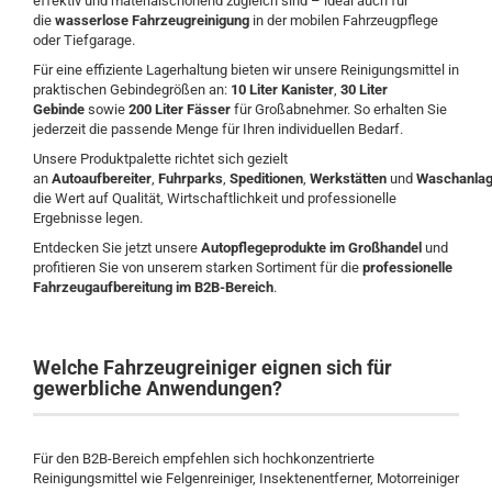
effektiv und materialschonend zugleich sind – ideal auch für
die
wasserlose Fahrzeugreinigung
in der mobilen Fahrzeugpflege
oder Tiefgarage.
Für eine effiziente Lagerhaltung bieten wir unsere Reinigungsmittel in
praktischen Gebindegrößen an:
10 Liter Kanister
,
30 Liter
Gebinde
sowie
200 Liter Fässer
für Großabnehmer. So erhalten Sie
jederzeit die passende Menge für Ihren individuellen Bedarf.
Unsere Produktpalette richtet sich gezielt
an
Autoaufbereiter
,
Fuhrparks
,
Speditionen
,
Werkstätten
und
Waschanlag
die Wert auf Qualität, Wirtschaftlichkeit und professionelle
Ergebnisse legen.
Entdecken Sie jetzt unsere
Autopflegeprodukte im Großhandel
und
profitieren Sie von unserem starken Sortiment für die
professionelle
Fahrzeugaufbereitung im B2B-Bereich
.
Welche Fahrzeugreiniger eignen sich für
gewerbliche Anwendungen?
Für den B2B-Bereich empfehlen sich hochkonzentrierte
Reinigungsmittel wie Felgenreiniger, Insektenentferner, Motorreiniger