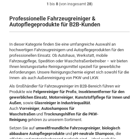
1
bis
8
(von insgesamt
28
)
Professionelle Fahrzeugreiniger &
Autopflegeprodukte für B2B-Kunden
In dieser Kategorie finden Sie eine umfangreiche Auswahl an
hochwertigen Fahrzeugreinigern und Autopflegeprodukten für den
professionellen Einsatz. Ob Autohaus, Werkstatt, mobile
Fahrzeugpflege, Spedition oder Waschstraßenbetreiber – wir bieten
Ihnen leistungsstarke Reinigungsmittel speziell für gewerbliche
Anforderungen. Unsere Reinigungschemie eignet sich sowohl für die
Innen- als auch Außenreinigung von PKW und LKW.
Als Großhändler für Fahrzeugreiniger im B2B-Bereich führen wir
Produkte wie
Felgenreiniger für Profis
,
Insektenentferner für den
gewerblichen Einsatz
,
Motorreiniger
,
Kunststoffpflege für Innen und
Außen
, sowie
Glasreiniger in Industriequalität
.
Auch
Vorreiniger
,
Autoshampoos für
Waschstraßen
und
Trocknungshilfen für die PKW-
Reinigung
gehören zu unserem Sortiment.
Setzen Sie auf
umweltfreundliche Fahrzeugreiniger
,
biologisch
abbaubare Autopflegeprodukte
und
pH-neutrale Shampoos
, die