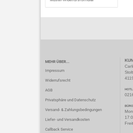
KUN
MEHR ÜBER...
Carl
Impressum
Stol
411
Widerrufsrecht
HOTL
AGB
021
Privatsphäre und Datenschutz
BÜRO
Versand- & Zahlungsbedingungen
Mont
17:0
Liefer- und Versandkosten
Frei
Callback Service