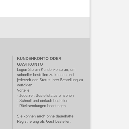
KUNDENKONTO ODER
.
GASTKONTO
Legen Sie ein Kundenkonto an, um
schneller bestellen zu können und
jederzeit den Status Ihrer Bestellung zu
verfolgen.
Vorteile
- Jederzeit Bestellstatus einsehen
- Schnell und einfach bestellen
- Rücksendungen beantragen
Sie können
auch
ohne dauerhafte
Registrierung als Gast bestellen.