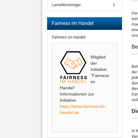
Lamellenreiniger
Die
wei
Fairness im Handel
mac
ein
uns
Fairness im Handel
Be
Mitglied
der
Bet
Initiative
der
"Fairness
jed
im
dur
Handel"
die
Informationen zur
Dam
und
Initiative:
https://www.fairness-im-
Di
handel.de
In 
Ver