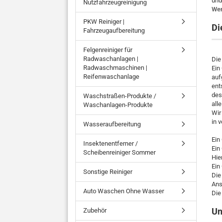
und
Nutzfahrzeugreinigung
Wer
PKW Reiniger |
Di
Fahrzeugaufbereitung
Felgenreiniger für
Radwaschanlagen |
Die
Radwaschmaschinen |
Ein
Reifenwaschanlage
auf
ent
des
Waschstraßen-Produkte /
all
Waschanlagen-Produkte
Wir
in 
Wasseraufbereitung
Ein
Insektenentferner /
Ein
Scheibenreiniger Sommer
Hie
Ein
Sonstige Reiniger
Die
Ans
Auto Waschen Ohne Wasser
Die
Un
Zubehör