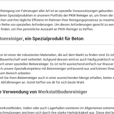
 Reinigung von Fahrzeugen aller Art ist an spezielle Voraussetzungen gebunden
teren Spezialprodukten in unserem Portfolio der
PKW Reiniger
an, um Ihnen die 
hen und Ihre tägliche Effizienz im Rahmen Ihrer Reinigungsprozesse zu maximie
e Reihe von speziellen Anforderungen. Um diesen Anforderungen gerecht zu werd
 finden, um Ihre persönliche Auswahl an PKW-Reiniger zu treffen.
tonreiniger
, ein Spezialprodukt für Beton
on ist eines der robustesten Materialien, die auf dem Markt zu finden sind. Es is
 Bauwirtschaft weit verbreitet. Aufgrund dessen wird es auch häufig praktisch v
och einen speziellen
Betonreiniger
. Es ist nicht ausreichend einfach nur Wasse
ch unsere Spezialkompetenz mit Betonreiniger umfassend aus und können Ihnen
sem Bereich anbieten.
it Sie Ihren
Betonreiniger
auch in einer ausreichenden Menge erhalten, bieten
 Abfüllmengen an. Somit treffen sie dir für sich beste Wahl.
e Verwendung von
Werkstattbodenreiniger
Werkstattböden, Hallen oder auch Lagerhallen existieren im Allgemeinen extr
schmutzungen zeichnen sich durch ihre starke Hartnäckigkeit aus. Diese dort