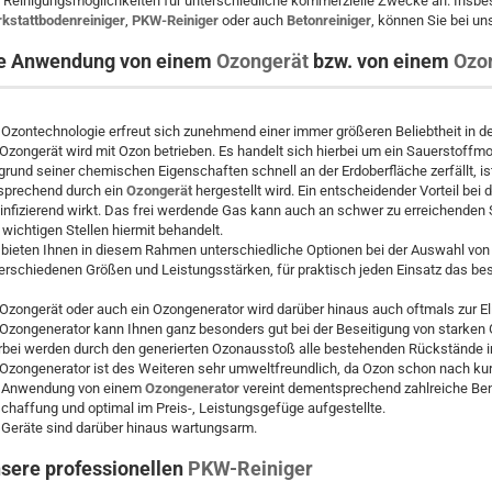
 Reinigungsmöglichkeiten für unterschiedliche kommerzielle Zwecke an. Insbe
kstattbodenreiniger
,
PKW-Reiniger
oder auch
Betonreiniger
, können Sie bei un
e Anwendung von einem
Ozongerät
bzw. von einem
Ozo
 Ozontechnologie erfreut sich zunehmend einer immer größeren Beliebtheit in 
 Ozongerät wird mit Ozon betrieben. Es handelt sich hierbei um ein Sauerstoffm
grund seiner chemischen Eigenschaften schnell an der Erdoberfläche zerfällt, 
sprechend durch ein
Ozongerät
hergestellt wird. Ein entscheidender Vorteil bei
infizierend wirkt. Das frei werdende Gas kann auch an schwer zu erreichenden 
e wichtigen Stellen hiermit behandelt.
 bieten Ihnen in diesem Rahmen unterschiedliche Optionen bei der Auswahl von
verschiedenen Größen und Leistungsstärken, für praktisch jeden Einsatz das be
 Ozongerät oder auch ein Ozongenerator wird darüber hinaus auch oftmals zur E
 Ozongenerator kann Ihnen ganz besonders gut bei der Beseitigung von starken 
rbei werden durch den generierten Ozonausstoß alle bestehenden Rückstände im
 Ozongenerator ist des Weiteren sehr umweltfreundlich, da Ozon schon nach kurz
 Anwendung von einem
Ozongenerator
vereint dementsprechend zahlreiche Benut
chaffung und optimal im Preis-, Leistungsgefüge aufgestellte.
 Geräte sind darüber hinaus wartungsarm.
sere professionellen
PKW-Reiniger