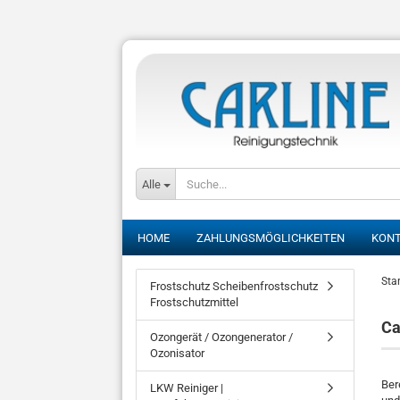
Alle
HOME
ZAHLUNGSMÖGLICHKEITEN
KON
Star
Frostschutz Scheibenfrostschutz
Frostschutzmittel
Ca
Ozongerät / Ozongenerator /
Ozonisator
Ber
LKW Reiniger |