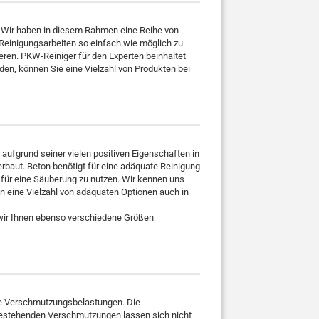
. Wir haben in diesem Rahmen eine Reihe von
Reinigungsarbeiten so einfach wie möglich zu
ren. PKW-Reiniger für den Experten beinhaltet
en, können Sie eine Vielzahl von Produkten bei
t aufgrund seiner vielen positiven Eigenschaften in
erbaut. Beton benötigt für eine adäquate Reinigung
r für eine Säuberung zu nutzen. Wir kennen uns
 eine Vielzahl von adäquaten Optionen auch in
 wir Ihnen ebenso verschiedene Größen
eme Verschmutzungsbelastungen. Die
 bestehenden Verschmutzungen lassen sich nicht