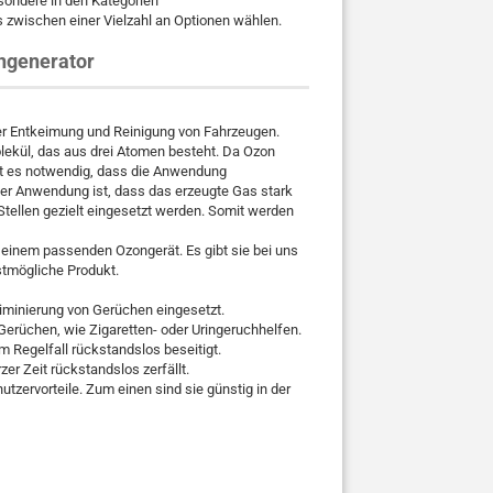
sondere in den Kategorien
s zwischen einer Vielzahl an Optionen wählen.
ngenerator
der Entkeimung und Reinigung von Fahrzeugen.
olekül, das aus drei Atomen besteht. Da Ozon
ist es notwendig, dass die Anwendung
 der Anwendung ist, dass das erzeugte Gas stark
Stellen gezielt eingesetzt werden. Somit werden
 einem passenden Ozongerät. Es gibt sie bei uns
stmögliche Produkt.
liminierung von Gerüchen eingesetzt.
Gerüchen, wie Zigaretten- oder Uringeruchhelfen.
 Regelfall rückstandslos beseitigt.
er Zeit rückstandslos zerfällt.
zervorteile. Zum einen sind sie günstig in der